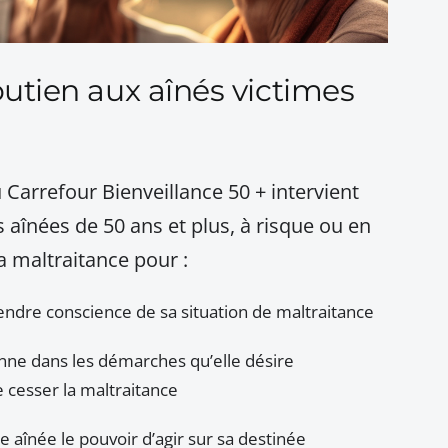
outien aux aînés victimes
 Carrefour Bienveillance 50 + intervient
aînées de 50 ans et plus, à risque ou en
la maltraitance pour :
endre conscience de sa situation de maltraitance
ne dans les démarches qu’elle désire
e cesser la maltraitance
 aînée le pouvoir d’agir sur sa destinée