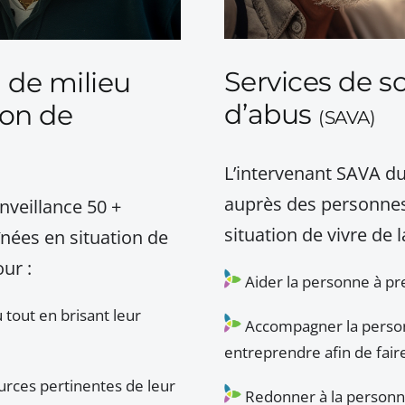
Services de s
l de milieu
d’abus
ion de
(SAVA)
L’intervenant SAVA du
auprès des personnes 
nveillance 50 +
situation de vivre de 
înées en situation de
our :
Aider la personne à pr
tout en brisant leur
Accompagner la person
entreprendre afin de fair
rces pertinentes de leur
Redonner à la personne