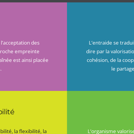
 l’acceptation des
L’entraide se tradui
pproche empreinte
dire par la valorisat
aînée est ainsi placée
cohésion, de la coopé
.
le partag
ilité
ité, la flexibilité, la
L’organisme valorise