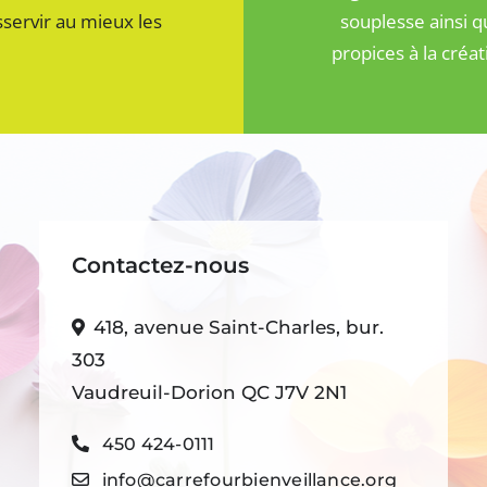
sservir au mieux les
souplesse ainsi q
propices à la créat
Contactez-nous
418, avenue Saint-Charles, bur.
303
Vaudreuil-Dorion QC J7V 2N1
450 424-0111
info@carrefourbienveillance.org